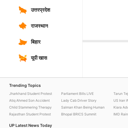
उत्तरप्रदेश
राजस्थान
बिहार
यूपी खास
Trending Topics
Jharkhand Student Protest
Parliament Bills LIVE
Tarun Te
Atiq Ahmed Son Accident
Lady Cab Driver Story
US Iran 
Child Stammering Therapy
Salman Khan Being Human
Kiara Ad
Rajasthan Student Protest
Bhopal BRICS Summit
IMD Rainf
UP Latest News Today