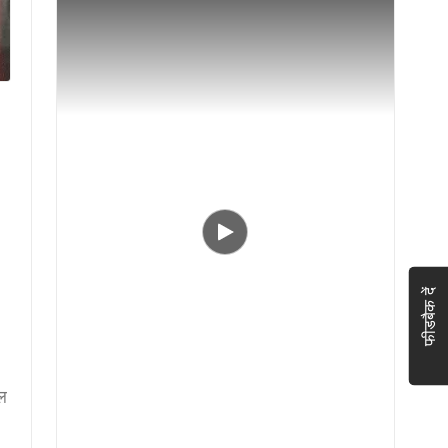
फीडबैक दें
ाल