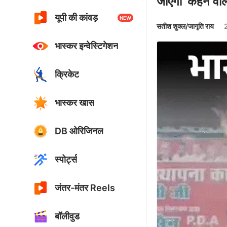
जाएगा’ कहने वा
यूपी की कांवड़
NEW
सतीश शुक्ल/जागृति राय
2
भास्कर इन्वेस्टिगेशन
क्रिकेट
भास्कर खास
DB ओरिजिनल
स्पोर्ट्स
जंतर-मंतर Reels
बॉलीवुड