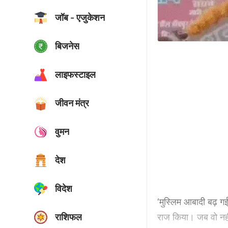
जॉब - एजुकेशन
बिजनेस
लाइफस्टाइल
जीवन मंत्र
वुमन
देश
विदेश
‘मुस्लिम आबादी बढ़ गई
राशिफल
राज किया। जब वो नहीं