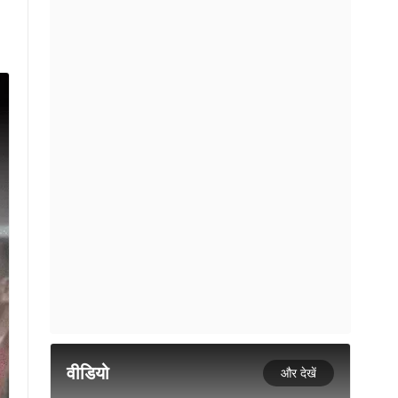
वीडियो
और देखें