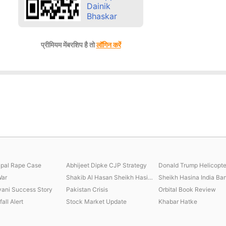
प्रीमियम मेंबरशिप है तो
लॉगिन करें
jpal Rape Case
Abhijeet Dipke CJP Strategy
Donald Trump Helicopte
War
Shakib Al Hasan Sheikh Hasina
vani Success Story
Pakistan Crisis
Orbital Book Review
all Alert
Stock Market Update
Khabar Hatke