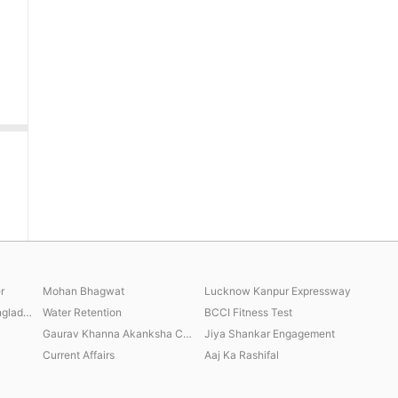
r
Mohan Bhagwat
Lucknow Kanpur Expressway
Sheikh Hasina India Bangladesh
Water Retention
BCCI Fitness Test
Gaurav Khanna Akanksha Chamola
Jiya Shankar Engagement
Current Affairs
Aaj Ka Rashifal