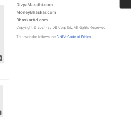
DivyaMarathi.com
MoneyBhaskar.com
BhaskarAd.com
Copyright © 2024-25 DB Corp ltd., All Rights Reserved
This website follows the
DNPA Code of Ethics
.
8
Play video
4
Play video