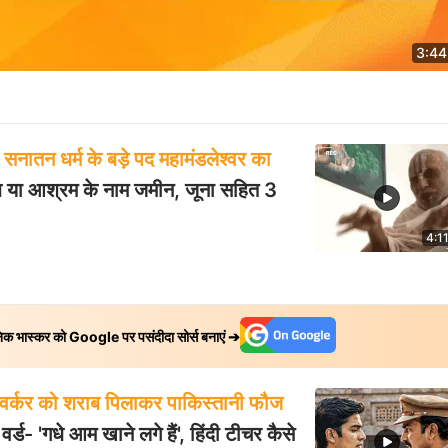
3:44
सनातन धर्म के बड़े पद महामंडलेश्वर का
या आश्रम के नाम जमीन, जूना सहित 3
4:1
निक भास्कर को Google पर पसंदीदा सोर्स बनाएं ➔
 वर्कर को शराब पिलाकर पाकिस्तानी फौज
र्ड- 'गधे आम खाने लगे हैं', हिंदी टीचर कैसे