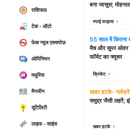
बना जासूस; मोहनला
राशिफल
Play video
स्पाई फाइल्स
टेक - ऑटो
55 साल में कितना 
फेक न्यूज एक्सपोज़
मैच और सुपर ओवर ज
फॉर्मट का फ्यूचर
ओपिनियन
Play video
क्रिकेट
मधुरिमा
मैगजीन
खबर हटके- गर्लफ्रे
समुद्र जैसी लहरें;
यूटिलिटी
Play video
लाइफ - साइंस
खबर हटके