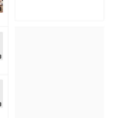
9
Play video
6
Play video
6
Play video