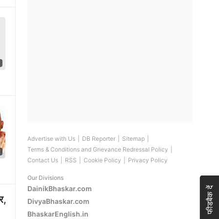
1
Play video
Advertise with Us
|
DB Reporter
|
Sitemap
|
Terms & Conditions and Grievance Redressal Policy
|
6
Play video
Contact Us
|
RSS
|
Cookie Policy
|
Privacy Policy
Our Divisions
DainikBhaskar.com
फीडबैक दें
र,
DivyaBhaskar.com
BhaskarEnglish.in