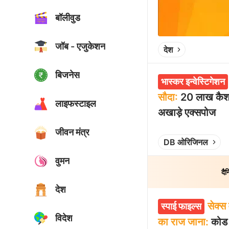
बॉलीवुड
जॉब - एजुकेशन
देश
बिजनेस
भास्कर इन्वेस्टिगेशन
सौदा:
20 लाख कैश 
लाइफस्टाइल
अखाड़े एक्सपोज
जीवन मंत्र
Play video
DB ओरिजिनल
वुमन
दै
देश
सेक्स
स्पाई फाइल्स
विदेश
का राज जाना:
कोड व