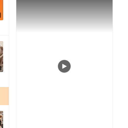
1
Play video