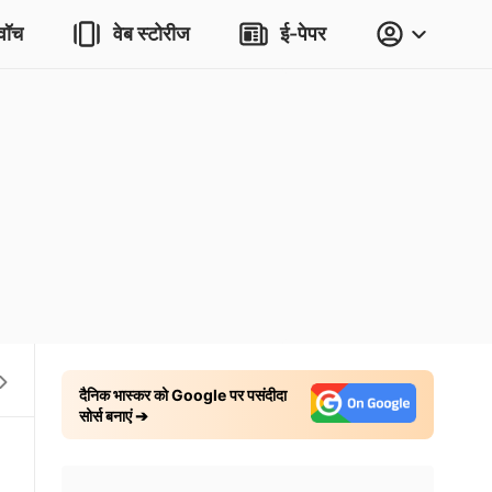
वॉच
वेब स्टोरीज
ई-पेपर
बारिश का मौसम
अमेरिका-ईरान जंग
संसद- मानसून सत्र
दैनिक भास्कर को Google पर पसंदीदा
सोर्स बनाएं ➔