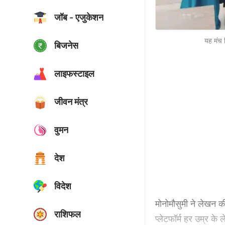
जॉब - एजुकेशन
यह मंच ह
बिजनेस
लाइफस्टाइल
जीवन मंत्र
वुमन
देश
विदेश
मोनोमौसुमी ने लेखन की
राशिफल
प्लेटफॉर्म हर उम्र के