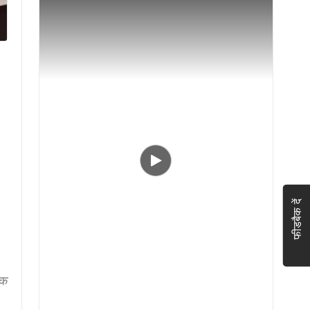
फीडबैक दें
िक