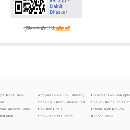
प्रीमियम मेंबरशिप है तो
लॉगिन करें
jpal Rape Case
Abhijeet Dipke CJP Strategy
Donald Trump Helicopte
War
Shakib Al Hasan Sheikh Hasina
vani Success Story
Pakistan Crisis
Orbital Book Review
all Alert
Stock Market Update
Khabar Hatke