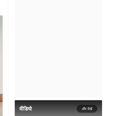
वीडियो
और देखें