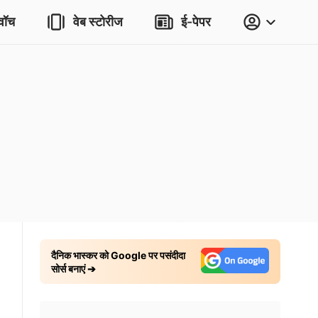
वॉच
वेब स्टोरीज
ई-पेपर
दैनिक भास्कर को Google पर पसंदीदा
सोर्स बनाएं ➔