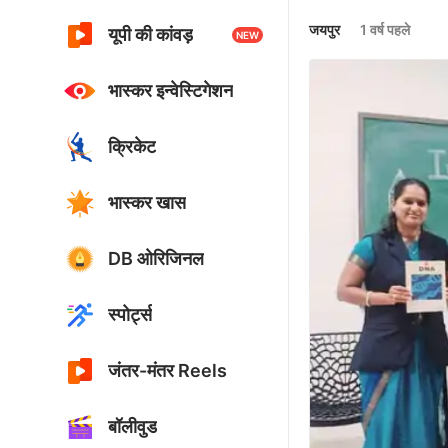
जयपुर
1 वर्ष पहले
यूपी की कांवड़
NEW
भास्कर इन्वेस्टिगेशन
क्रिकेट
भास्कर खास
DB ओरिजिनल
स्पोर्ट्स
जंतर-मंतर Reels
बॉलीवुड