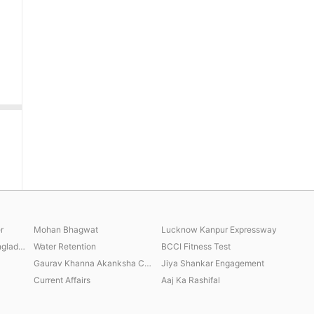
r
Mohan Bhagwat
Lucknow Kanpur Expressway
Sheikh Hasina India Bangladesh
Water Retention
BCCI Fitness Test
Gaurav Khanna Akanksha Chamola
Jiya Shankar Engagement
Current Affairs
Aaj Ka Rashifal