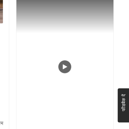
फीडबैक दें
रम