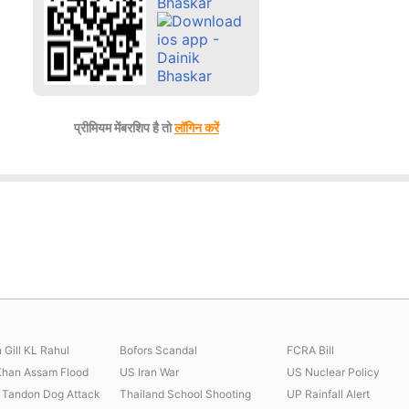
प्रीमियम मेंबरशिप है तो
लॉगिन करें
Gill KL Rahul
Bofors Scandal
FCRA Bill
Khan Assam Flood
US Iran War
US Nuclear Policy
 Tandon Dog Attack
Thailand School Shooting
UP Rainfall Alert