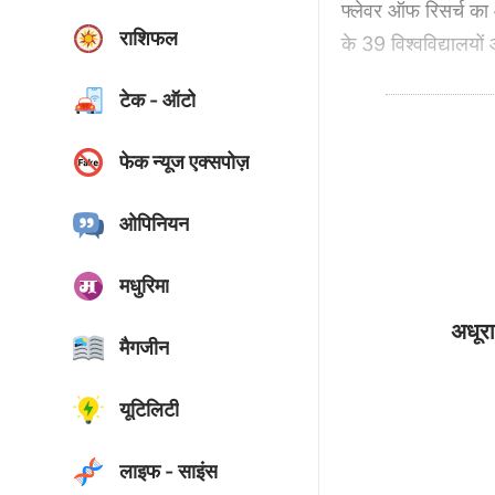
फ्लेवर ऑफ रिसर्च का
राशिफल
के 39 विश्वविद्यालयो
टेक - ऑटो
फेक न्यूज एक्सपोज़
ओपिनियन
मधुरिमा
अधूरा
मैगजीन
यूटिलिटी
लाइफ - साइंस