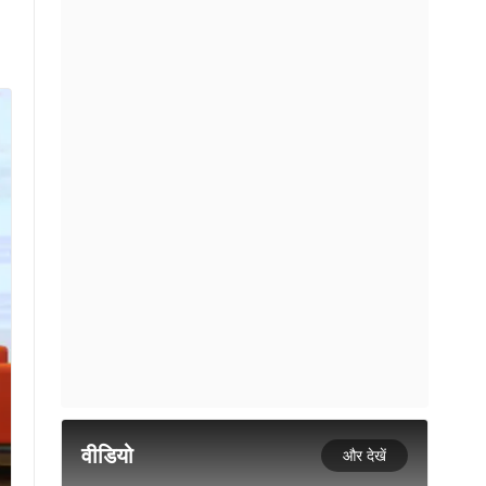
वीडियो
और देखें