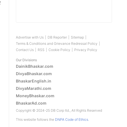
र
Advertise with Us
|
DB Reporter
|
Sitemap
|
Terms & Conditions and Grievance Redressal Policy
|
Contact Us
|
RSS
|
Cookie Policy
|
Privacy Policy
Our Divisions
DainikBhaskar.com
DivyaBhaskar.com
BhaskarEnglish.in
DivyaMarathi.com
MoneyBhaskar.com
BhaskarAd.com
Copyright © 2024-25 DB Corp ltd., All Rights Reserved
This website follows the
DNPA Code of Ethics
.