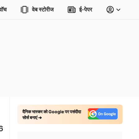
वॉच
वेब स्टोरीज
ई-पेपर
दैनिक भास्कर को Google पर पसंदीदा
सोर्स बनाएं ➔
 6