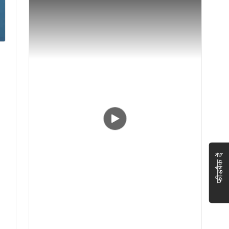
फीडबैक दें