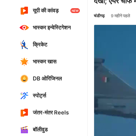
देखा; एयर चीफ 
यूपी की कांवड़
NEW
चंडीगढ़
9 महीने पहले
भास्कर इन्वेस्टिगेशन
क्रिकेट
भास्कर खास
DB ओरिजिनल
स्पोर्ट्स
जंतर-मंतर Reels
बॉलीवुड