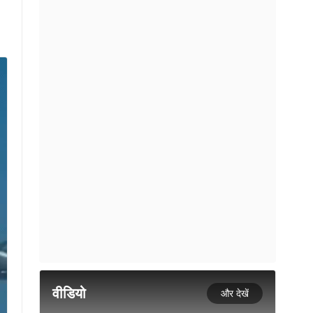
वीडियो
और देखें