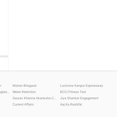
r
Mohan Bhagwat
Lucknow Kanpur Expressway
Sheikh Hasina India Bangladesh
Water Retention
BCCI Fitness Test
Gaurav Khanna Akanksha Chamola
Jiya Shankar Engagement
Current Affairs
Aaj Ka Rashifal