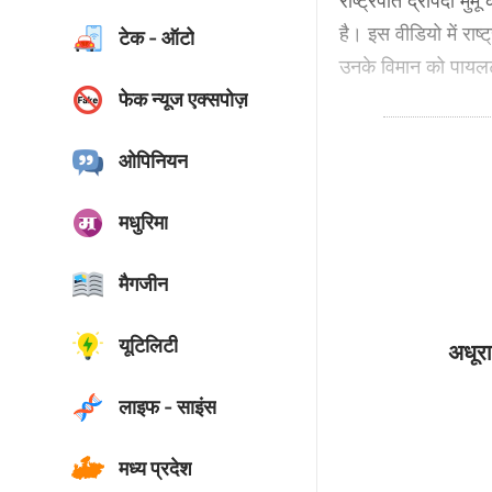
राष्ट्रपति द्रौपदी मु
है। इस वीडियो में राष्
टेक - ऑटो
उनके विमान को पायलट 
फेक न्यूज एक्सपोज़
ओपिनियन
मधुरिमा
मैगजीन
यूटिलिटी
अधूरा
लाइफ - साइंस
मध्य प्रदेश