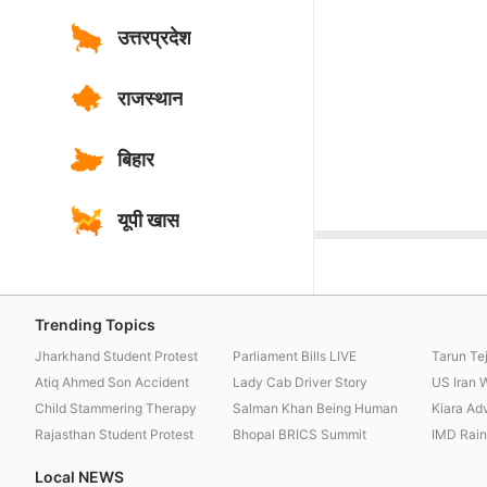
उत्तरप्रदेश
राजस्थान
बिहार
यूपी खास
Trending Topics
Jharkhand Student Protest
Parliament Bills LIVE
Tarun Te
Atiq Ahmed Son Accident
Lady Cab Driver Story
US Iran 
Child Stammering Therapy
Salman Khan Being Human
Kiara Ad
Rajasthan Student Protest
Bhopal BRICS Summit
IMD Rainf
Local NEWS