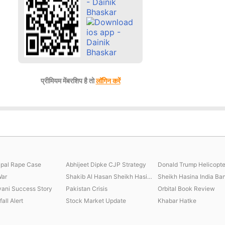
प्रीमियम मेंबरशिप है तो
लॉगिन करें
jpal Rape Case
Abhijeet Dipke CJP Strategy
Donald Trump Helicopte
War
Shakib Al Hasan Sheikh Hasina
vani Success Story
Pakistan Crisis
Orbital Book Review
all Alert
Stock Market Update
Khabar Hatke