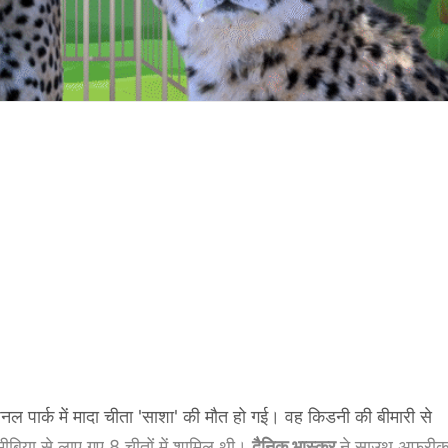
शनल पार्क में मादा चीता 'साशा' की मौत हो गई। वह किडनी की बीमारी से
ीबिया से लाए गए 8 चीतों में शामिल थी।
दैनिक भास्कर
ने साउथ अफ्रीक