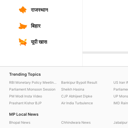
राजस्थान
बिहार
यूपी खास
Trending Topics
RBI Monetary Policy Meeting Update
Bankipur Bypoll Result
US Iran 
Parliament Monsoon Session
Sheikh Hasina
Parliame
PM Modi Insta Video
CJP Abhijeet Dipke
UP Mons
Prashant Kishor BJP
Air India Turbulence
IMD Rainf
MP Local News
Bhopal News
Chhindwara News
Jabalpu