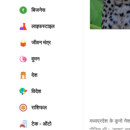
बिजनेस
लाइफस्टाइल
जीवन मंत्र
वुमन
देश
विदेश
राशिफल
मध्यप्रदेश के कूनो ने
टेक - ऑटो
पीड़ित थी। 'साशा' नाम