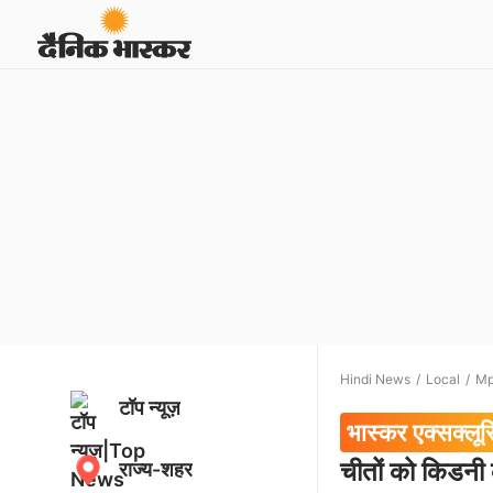
Hindi News
Local
M
टॉप न्यूज़
भास्कर एक्सक्लू
चीतों को किडनी
राज्य-शहर