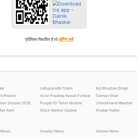
प्रीमियम मेंबरशिप है तो
लॉगिन करें
War
Udhayanidhi Stalin
Brij Bhushan Singh
nt Protest
Actor Pradeep Rawat Funeral
Salman Khan
oon Session 2026
Punjab ISI Terror Module
Uttarakhand Weather
all Alert
Stock Market Update
Khabar Hatke
r News
Gwalior News
Sehore News