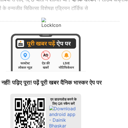
िटी के वन्यजीव चिकित्सा विशेषज्ञ एड्रियन टॉर्डिफ से
 नहीं! पढ़िए पूरा!
पढ़ें पूरी खबर दैनिक भास्कर ऐप पर
एप डाउनलोड करने के
लिए QR स्कैन करें