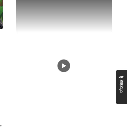
फीडबैक दें
ा