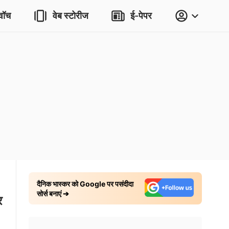
वॉच
वेब स्टोरीज
ई-पेपर
दैनिक भास्कर को Google पर पसंदीदा
सोर्स बनाएं ➔
र