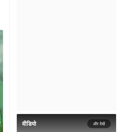
वीडियो
और देखें