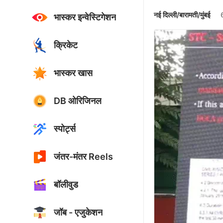
नई दिल्ली/बारामती/मुंबई
भास्कर इन्वेस्टिगेशन
क्रिकेट
भास्कर खास
DB ओरिजिनल
स्पोर्ट्स
जंतर-मंतर Reels
बॉलीवुड
जॉब - एजुकेशन